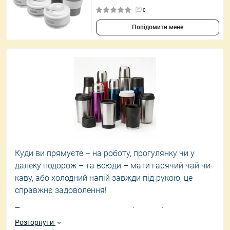
0
Повідомити мене
Куди ви прямуєте – на роботу, прогулянку чи у
далеку подорож – та всюди – мати гарячий чай чи
каву, або холодний напій завжди під рукою, це
справжнє задоволення!
Термоси та термокружки
– це ідеальні супутники
для тих, хто цінує комфорт і бажає
Розгорнути