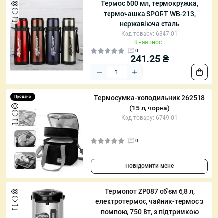
Термос 600 мл, термокружка,
термочашка SPORT WB-213,
нержавіюча сталь
Код товару: 6347-01
В наявності
0
241.25 ₴
Термосумка-холодильник 262518
Продано
(15 л, чорна)
Код товару: 6749-01
0
Повідомити мене
Термопот ZP087 об'єм 6,8 л,
електротермос, чайник-термос з
помпою, 750 Вт, з підтримкою