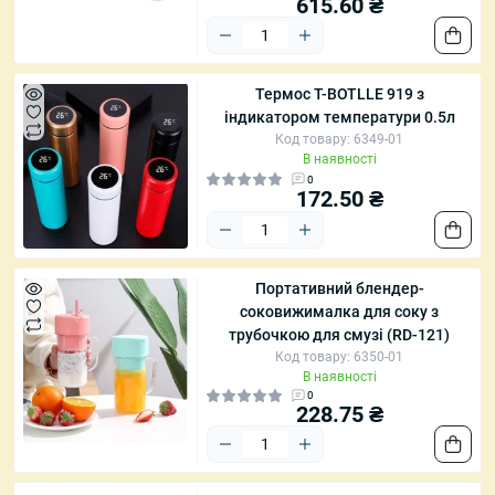
615.60 ₴
Термос T-BOTLLE 919 з
індикатором температури 0.5л
Код товару: 6349-01
В наявності
0
172.50 ₴
Портативний блендер-
соковижималка для соку з
трубочкою для смузі (RD-121)
Код товару: 6350-01
В наявності
0
228.75 ₴