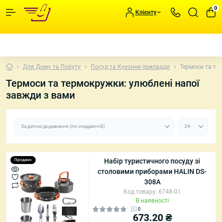
0
Клієнту
Для Дому та Побуту
Посуд та Кухонне приладдя
Термоси та те
Термоси та термокружки: улюблені напої
завжди з вами
Набір туристичного посуду зі
Продано
столовими приборами HALIN DS-
308A
Код товару: 6748-01
В наявності
0
673.20 ₴