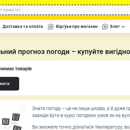
Доставка та оплата
Відгуки про магазин
Блог
ьний прогноз погоди – купуйте вигідн
а кавомолки
Набори посуду
Декоративні 
ї немає товарів
ики
Каструлі
Декор, Текст
 дому
Сковороди
Декоративні 
жити
фігурки
ля дому
Форми для випікання
Вази, Свічки 
ні машинки
Знати погоду – це не лише цікаво, а й дуже 
і танки
завжди бути в курсі погодних умов як на вули
 літаки та
Ви зможете точно дізнатися температуру, во