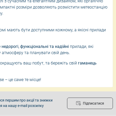
 з сучасним та елегантним дизайном, які органічно
Компактні розміри дозволяють розмістити метеостанцію
у.
омі мають бути доступними кожному, а якісні прилади
е
недорогі, функціональні та надійні
прилади, які
атмосферу та планувати свій день.
покращують ваш побут, та бережіть свій
гаманець
e – це саме те місце!
ся першим про акції та знижки
Підписатися
я на нашу e-mail розсилку