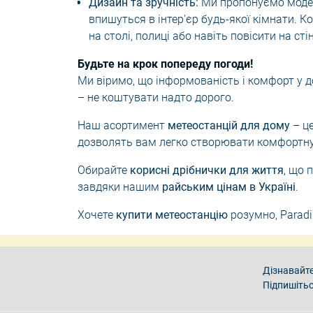
Дизайн та зручність:
Ми пропонуємо моделі
впишуться в інтер'єр будь-якої кімнати. 
на столі, полиці або навіть повісити на стін
Будьте на крок попереду погоди!
Ми віримо, що інформованість і комфорт у д
– не коштувати надто дорого.
Наш асортимент
метеостанцій для дому
– ц
дозволять вам легко створювати комфортну 
Обирайте
корисні дрібнички для життя
, що 
завдяки нашим
райським цінам в Україні
.
Хочете
купити метеостанцію
розумно, Paradis
Дізнавайте
Підпишітьс
Умови угоди