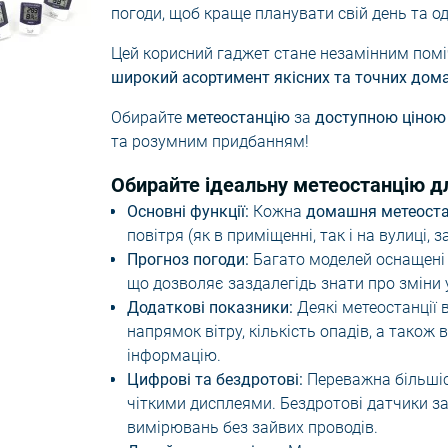
і катери та човни
погоди, щоб краще планувати свій день та од
мпи
Дозатори для мила
Настінні поли
Цей корисний гаджет стане незамінним помі
Тримачі для щіток
Приліжкові/ж
широкий асортимент якісних та точних дом
роектори зоряного
Килимки для ванної
Пуфи
Обирайте
метеостанцію
за
доступною ціною 
Шторки для душу
Складні стіль
та розумним придбанням!
Обирайте ідеальну метеостанцію д
Основні функції:
Кожна
домашня метеоста
повітря (як в приміщенні, так і на вулиці,
Прогноз погоди:
Багато моделей оснащені 
що дозволяє заздалегідь знати про зміни у
Додаткові показники:
Деякі метеостанції 
напрямок вітру, кількість опадів, а тако
інформацію.
Цифрові та бездротові:
Переважна більшіс
чіткими дисплеями. Бездротові датчики за
вимірювань без зайвих проводів.