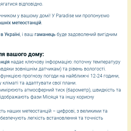
ягатися відповідно.
ці
Ручні пилососи
чником у вашому домі! У Paradise ми пропонуємо
урнальні столики
Щітки та швабри
ашніх метеостанцій
.
Засоби для прибирання
в Україні
, і ваш
гаманець
буде задоволений вигідним
ці
Відпарювачі для одягу
ля вашого дому:
нція
надає ключову інформацію: поточну температуру
 завдяки зовнішнім датчикам) та рівень вологості.
функцією прогнозу погоди на найближчі 12-24 години,
 кліматі та адаптувати свої плани.
вимірюють атмосферний тиск (барометр), швидкість та
ж відображають фази Місяця та іншу корисну
ть наших метеостанцій – цифрові, з великими та
безпечують легкість встановлення та точність