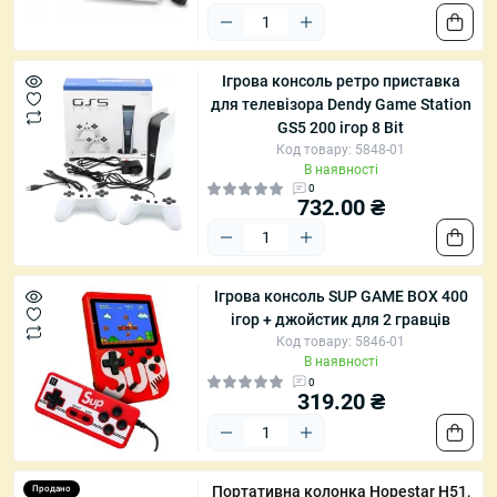
Ігрова консоль ретро приставка
для телевізора Dendy Game Station
GS5 200 ігор 8 Bit
Код товару: 5848-01
В наявності
0
732.00 ₴
Ігрова консоль SUP GAME BOX 400
ігор + джойстик для 2 гравців
Код товару: 5846-01
В наявності
0
319.20 ₴
Портативна колонка Hopestar H51,
Продано