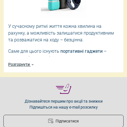
У сучасному ритмі життя кожна хвилина на
рахунку, а можливість залишатися продуктивним
та розважатися на ходу – безцінна.
Саме для цього існують
портативні гаджети
–
компактні та зручні пристрої, що супроводжують
тебе усюди.
Розгорнути
Вони розширюють можливості твого смартфона,
дозволяючи слухати музику, працювати чи
підзаряджати пристрої де завгодно.
Ми пропонуємо
корисні дрібнички для життя
за
Дізнавайтеся першим про акції та знижки
Підпишіться на нашу e-mail розсилку
доступними цінами в Україні
, щоб ти міг
насолоджуватися максимальною мобільністю, не
переплачуючи для свого гаманця.
Підписатися