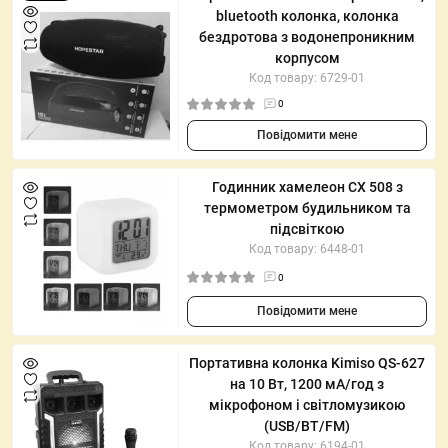
bluetooth колонка, колонка
бездротова з водонепроникним
корпусом
Код товару: 6729-01
0
Повідомити мене
Годинник хамелеон CX 508 з
термометром будильником та
підсвіткою
Код товару: 6448-01
0
Повідомити мене
Портативна колонка Kimiso QS-627
на 10 Вт, 1200 мА/год з
мікрофоном і світломузикою
(USB/BT/FM)
Код товару: 6194-01