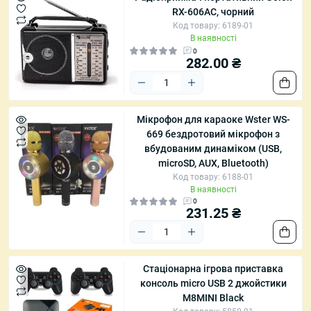
RX-606AC, чорний
Код товару: 6189-01
В наявності
0
282.00 ₴
Мікрофон для караоке Wster WS-
669 бездротовий мікрофон з
вбудованим динаміком (USB,
microSD, AUX, Bluetooth)
Код товару: 6188-01
В наявності
0
231.25 ₴
Стаціонарна ігрова приставка
консоль micro USB 2 джойстики
M8MINI Black