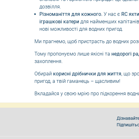
дозвілля.
Різноманіття для кожного.
У нас є
RC яхт
іграшкові катери
для найменших капітанів
нові можливості для водних пригод.
Ми прагнемо, щоб пристрасть до водних ро
Тому пропонуємо лише якісні та
недорогі ра
захоплення.
Обирай
корисні дрібнички для життя
, що зр
пригод, а твій гаманець – щасливим!
Вкладайся у свою мрію про підкорення водн
Дізнавайте
Підпишітьс
Умови угоди