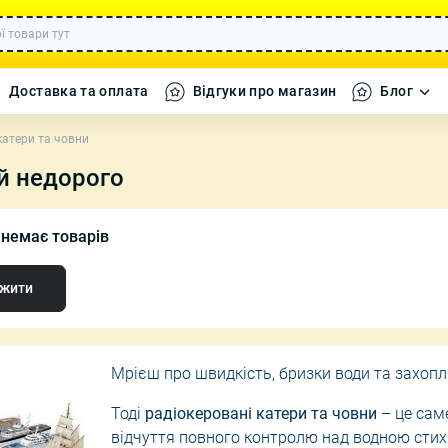
Доставка та оплата
Відгуки про магазин
Блог
катери та човни
уй недорого
а кавомолки
Набори посуду
Декоративні 
ї немає товарів
ики
Каструлі
Декор, Текст
 дому
Сковороди
Декоративні 
жити
фігурки
ля дому
Форми для випікання
Вази, Свічки 
ні машинки
Мрієш про швидкість, бризки води та захопл
і танки
 літаки та
Тоді
радіокеровані катери та човни
– це саме
відчуття повного контролю над водною сти