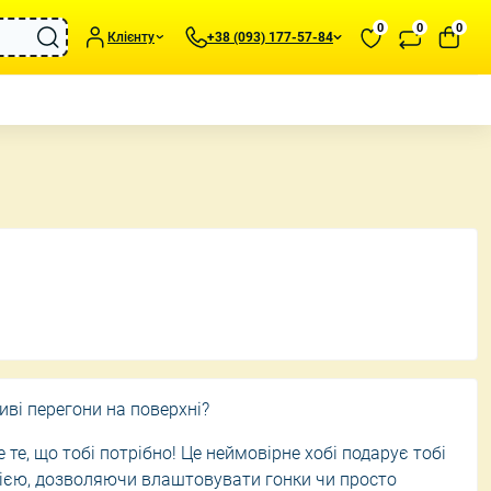
0
0
0
Клієнту
+38 (093) 177-57-84
подушки та пледи
Портативні обігрівачі
иль та Аксесуари
Зволожувачі повітря
статуетки та
Вентилятори
Метеостанції для дому
та підсвічники
иві перегони на поверхні?
 те, що тобі потрібно! Це неймовірне хобі подарує тобі
хією, дозволяючи влаштовувати гонки чи просто