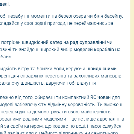
делі
.
ці
Ручні пилососи
бі незабутні моменти на березі озера чи біля басейну,
урнальні столики
Щітки та швабри
Вкладайся у свої водні пригоди, не переймаючись за
Засоби для прибирання
ці
Відпарювачі для одягу
, потрібен
швидкісний катер на радіоуправлінні
чи
азині ти знайдеш широкий вибір
моделей кораблів на
обань:
идкість вітру та бризки води, керуючи
швидкісними
ворені для справжніх перегонів та захопливих маневрів
вражаючу швидкість, даруючи тобі відчуття
лежно від того, обираєш ти компактний
RC човен
для
 моделі забезпечують відмінну керованість. Ти зможеш
и перешкоди та демонструвати свою майстерність.
рованими водними моделями – це не лише адреналін, а
й за своїм катером, що ковзає по воді, і насолоджуйся
ний варіант для сімейного відпочинку чи самотнього