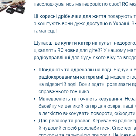
і катери та човни
насолоджуватись маневровістю своєї
RC мо
мпи
Дозатори для мила
Настінні поли
Ці
корисні дрібнички для життя
подарують то
Тримачі для щіток
Приліжкові/ж
а коштують вони дуже
доступно в Україні
. 
роектори зоряного
Килимки для ванної
Пуфи
гаманець!
Шторки для душу
Складні стіль
Шукаєш, де
купити катер на пульті недорого
цікавлять
RC човни
для дітей? У нашому маг
радіоуправлінні
для будь-якого віку та впод
Швидкість та адреналін на воді.
Відчуй шв
радіокерованими катерами
! Ці моделі ст
на відкритій воді. Вони здатні розвивати 
справжнього гонщика.
Маневреність та точність керування.
Неза
басейну чи великий катер для озера, наші
з легкістю виконувати повороти, обходит
Для релаксу та розваг.
Керування радіоке
й чудовий спосіб розслабитися. Спостеріга
спокоєм та гармонією природи. Це ідеаль