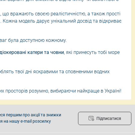
и
, що вражають своєю реалістичністю, а також прості
. Кожна модель дарує унікальний досвід та відкриває
зваг була доступною кожному.
діокеровані катери та човни
, які принесуть тобі море
облять твої дні яскравими та сповненими водних
их просторів розумно, вибираючи найкраще в Україні!
ся першим про акції та знижки
Підписатися
я на нашу e-mail розсилку