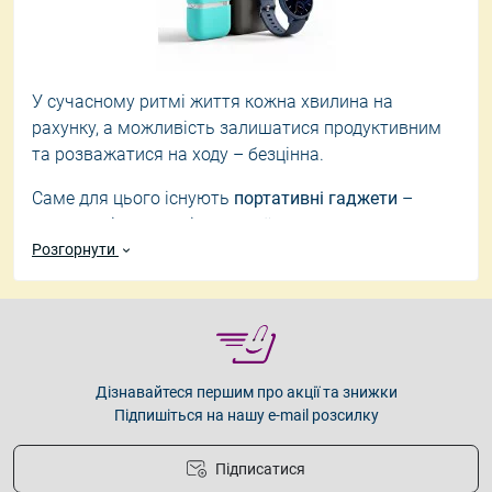
У сучасному ритмі життя кожна хвилина на
рахунку, а можливість залишатися продуктивним
та розважатися на ходу – безцінна.
Саме для цього існують
портативні гаджети
–
компактні та зручні пристрої, що супроводжують
тебе усюди.
Розгорнути
Вони розширюють можливості твого смартфона,
дозволяючи слухати музику, працювати чи
підзаряджати пристрої де завгодно.
Ми пропонуємо
корисні дрібнички для життя
за
Дізнавайтеся першим про акції та знижки
Підпишіться на нашу e-mail розсилку
доступними цінами в Україні
, щоб ти міг
насолоджуватися максимальною мобільністю, не
переплачуючи для свого гаманця.
Підписатися