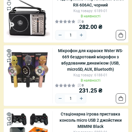
RX-606AC, чорний
Код товару: 6189-01
В наявності
0
282.00 ₴
Мікрофон для караоке Wster WS-
669 бездротовий мікрофон з
вбудованим динаміком (USB,
microSD, AUX, Bluetooth)
Код товару: 6188-01
В наявності
0
231.25 ₴
Стаціонарна ігрова приставка
консоль micro USB 2 джойстики
M8MINI Black