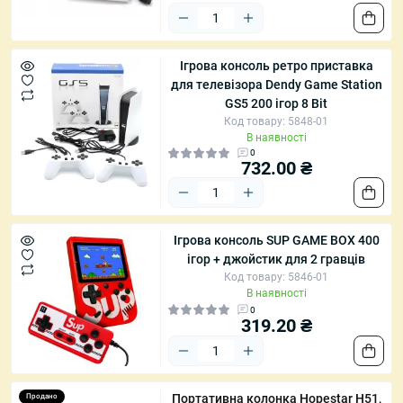
Ігрова консоль ретро приставка
для телевізора Dendy Game Station
GS5 200 ігор 8 Bit
Код товару: 5848-01
В наявності
0
732.00 ₴
Ігрова консоль SUP GAME BOX 400
ігор + джойстик для 2 гравців
Код товару: 5846-01
В наявності
0
319.20 ₴
Портативна колонка Hopestar H51,
Продано