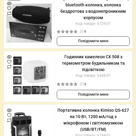
bluetooth колонка, колонка
бездротова з водонепроникним
корпусом
Код товару: 6729-01
0
Повідомити мене
Годинник хамелеон CX 508 з
термометром будильником та
підсвіткою
Код товару: 6448-01
0
Повідомити мене
Портативна колонка Kimiso QS-627
на 10 Вт, 1200 мА/год з
мікрофоном і світломузикою
(USB/BT/FM)
Код товару: 6194-01