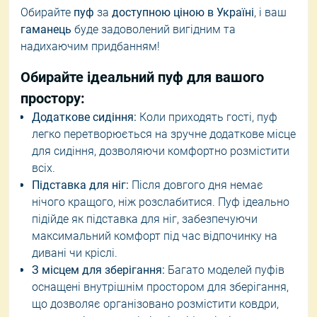
Обирайте
пуф
за
доступною ціною в Україні
, і ваш
гаманець
буде задоволений вигідним та
надихаючим придбанням!
Обирайте ідеальний пуф для вашого
простору:
Додаткове сидіння:
Коли приходять гості, пуф
легко перетворюється на зручне додаткове місце
для сидіння, дозволяючи комфортно розмістити
всіх.
Підставка для ніг:
Після довгого дня немає
нічого кращого, ніж розслабитися. Пуф ідеально
підійде як підставка для ніг, забезпечуючи
максимальний комфорт під час відпочинку на
дивані чи кріслі.
З місцем для зберігання:
Багато моделей пуфів
оснащені внутрішнім простором для зберігання,
що дозволяє організовано розмістити ковдри,