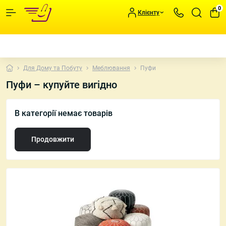
0
Клієнту
Для Дому та Побуту
Меблювання
Пуфи
Пуфи – купуйте вигідно
В категорії немає товарів
Продовжити