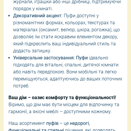
журнали, іграшки або інші дрібниці, підтримуючи
порядок у кімнаті.
Декоративний акцент:
Пуфи доступні у
різноманітних формах, кольорах, текстурах та
матеріалах (оксамит, велюр, шкіра, рогожка), що
дозволяє їм стати яскравим елементом декору,
який підкреслить ваш індивідуальний стиль та
додасть затишку.
Універсальне застосування:
Пуфи
ідеально
підходять для вітальні, спальні, дитячої кімнати
або навіть передпокою. Вони мобільні та легко
переміщуються, адаптуючись до ваших поточних
потреб.
Ваш дім – оазис комфорту та функціональності!
Віримо, що дім має бути місцем для відпочинку та
гармонії, а якісні меблі – доступними кожному.
Наш асортимент
пуфів
– це
недорогі,
функціональні та стильні
рішення, які дозволять