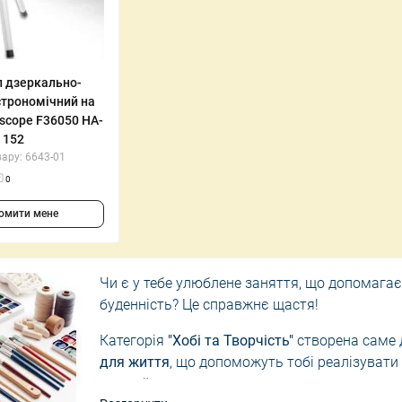
і катери та човни
мпи
Дозатори для мила
Настінні поли
Тримачі для щіток
Приліжкові/ж
п дзеркально-
роектори зоряного
Килимки для ванної
Пуфи
строномічний на
Шторки для душу
Складні стіль
escope F36050 HA-
152
ару: 6643-01
0
омити мене
Чи є у тебе улюблене заняття, що допомагає
буденність? Це справжнє щастя!
Категорія
"Хобі та Творчість"
створена саме д
для життя
, що допоможуть тобі реалізувати 
та знайти нове джерело натхнення.