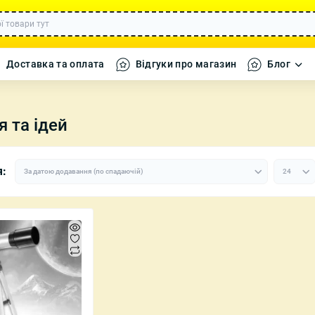
Доставка та оплата
Відгуки про магазин
Блог
я та ідей
а кавомолки
Набори посуду
Декоративні 
я:
ики
Каструлі
Декор, Текст
 дому
Сковороди
Декоративні 
фігурки
ля дому
Форми для випікання
Вази, Свічки 
ні машинки
і танки
 літаки та