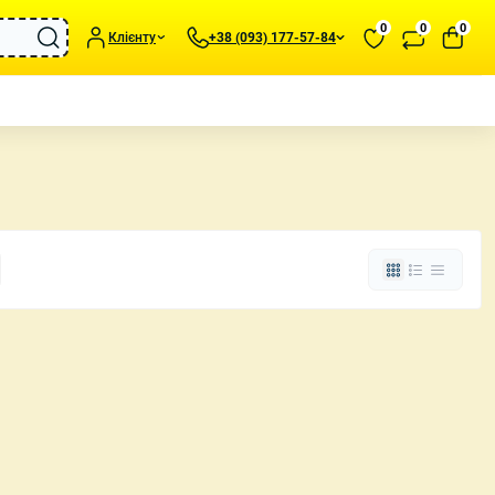
0
0
0
Клієнту
+38 (093) 177-57-84
подушки та пледи
Портативні обігрівачі
иль та Аксесуари
Зволожувачі повітря
статуетки та
Вентилятори
Метеостанції для дому
та підсвічники