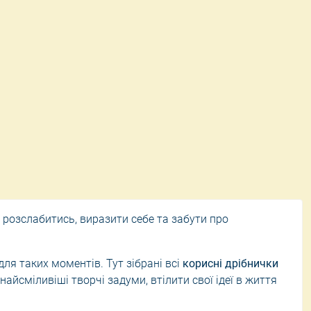
ці
Ручні пилососи
урнальні столики
Щітки та швабри
Засоби для прибирання
ці
Відпарювачі для одягу
 розслабитись, виразити себе та забути про
ля таких моментів. Тут зібрані всі
корисні дрібнички
найсміливіші творчі задуми, втілити свої ідеї в життя