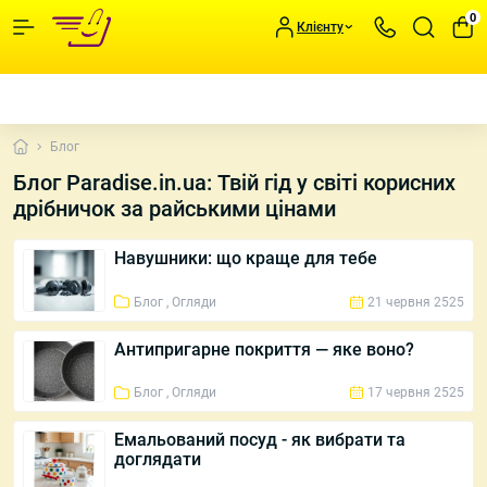
0
Клієнту
Блог
Блог Paradise.in.ua: Твій гід у світі корисних
дрібничок за райськими цінами
Навушники: що краще для тебе
Блог , Огляди
21 червня 2525
Антипригарне покриття — яке воно?
Блог , Огляди
17 червня 2525
Емальований посуд - як вибрати та
доглядати