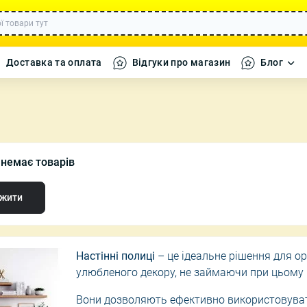
Доставка та оплата
Відгуки про магазин
Блог
а кавомолки
Набори посуду
Декоративні 
ї немає товарів
ики
Каструлі
Декор, Текст
 дому
Сковороди
Декоративні 
жити
фігурки
ля дому
Форми для випікання
Вази, Свічки 
ні машинки
Настінні полиці
– це ідеальне рішення для ор
і танки
улюбленого декору, не займаючи при цьому ц
 літаки та
Вони дозволяють ефективно використовувати