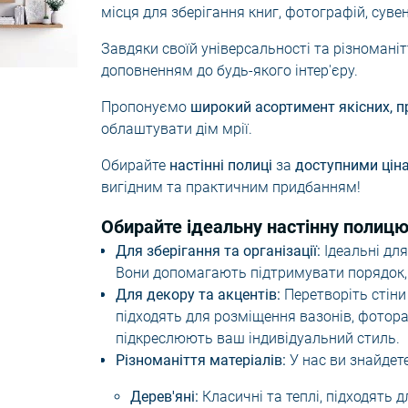
і катери та човни
місця для зберігання книг, фотографій, суве
мпи
Дозатори для мила
Настінні поли
Завдяки своїй універсальності та різномані
Тримачі для щіток
Приліжкові/ж
доповненням до будь-якого інтер'єру.
роектори зоряного
Килимки для ванної
Пуфи
Пропонуємо
широкий асортимент якісних, п
Шторки для душу
Складні стіль
облаштувати дім мрії.
Обирайте
настінні полиці
за
доступними ціна
вигідним та практичним придбанням!
Обирайте ідеальну настінну полицю
Для зберігання та організації:
Ідеальні для
Вони допомагають підтримувати порядок, 
Для декору та акцентів:
Перетворіть стіни
підходять для розміщення вазонів, фоторам
підкреслюють ваш індивідуальний стиль.
Різноманіття матеріалів:
У нас ви знайдете
Дерев'яні:
Класичні та теплі, підходять 