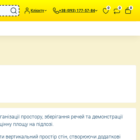
0
0
0
Клієнту
+38 (093) 177-57-84
подушки та пледи
Портативні обігрівачі
иль та Аксесуари
Зволожувачі повітря
статуетки та
Вентилятори
Метеостанції для дому
та підсвічники
ганізації простору, зберігання речей та демонстрації
інну площу на підлозі.
 вертикальний простір стін, створюючи додаткові