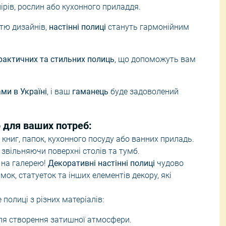
нірів, рослин або кухонного приладдя.
ці
Ручні пилососи
ттю дизайнів,
настінні полиці
стануть гармонійним
урнальні столики
Щітки та швабри
Засоби для прибирання
рактичних та стильних полиць
, що допоможуть вам
ці
Відпарювачі для одягу
ми в Україні
, і ваш
гаманець
буде задоволений
 для ваших потреб:
 книг, папок, кухонного посуду або ванних приладь.
звільняючи поверхні столів та тумб.
 на галерею!
Декоративні настінні полиці
чудово
ок, статуеток та інших елементів декору, які
 полиці з різних матеріалів:
для створення затишної атмосфери.