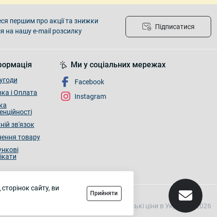
ся першим про акції та знижки
Підписатися
я на нашу e-mail розсилку
формація
Ми у соціальних мережах
угоди
Facebook
ка і Оплата
Instagram
ка
енційності
ній зв'язок
ення товару
нкові
ікати
сторінок сайту, ви
Прийняти
Райські ціни в Україні © 2026