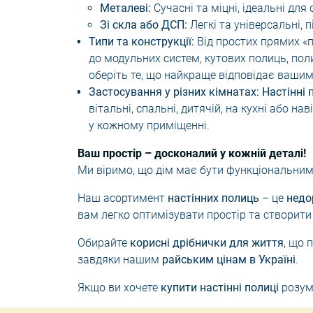
Металеві:
Сучасні та міцні, ідеальні для 
Зі скла або ДСП:
Легкі та універсальні, п
Типи та конструкції:
Від простих прямих «
до модульних систем, кутових полиць, по
оберіть те, що найкраще відповідає вашим
Застосування у різних кімнатах:
Настінні 
вітальні, спальні, дитячій, на кухні або н
у кожному приміщенні.
Ваш простір – досконалий у кожній деталі!
Ми віримо, що дім має бути функціональним 
Наш асортимент
настінних полиць
– це
недо
вам легко оптимізувати простір та створити
Обирайте
корисні дрібнички для життя
, що 
завдяки нашим
райським цінам в Україні
.
Якщо ви хочете
купити настінні полиці
розумн