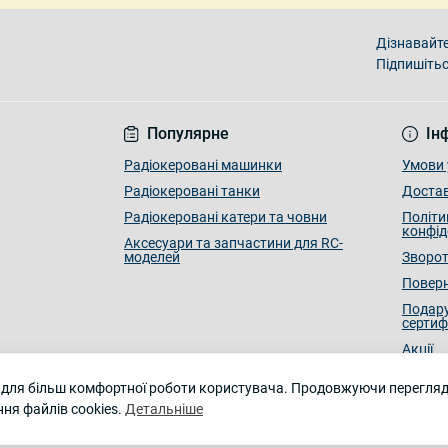
Дізнавайте
Підпишітьс
Умови угоди
Популярне
Ін
Радіокеровані машинки
Умови 
Радіокеровані танки
Достав
Радіокеровані катери та човни
Політи
конфід
Аксесуари та запчастини для RC-
моделей
Зворот
Поверн
Подару
сертиф
Акції
 для більш комфортної роботи користувача. Продовжуючи перегляд 
ня файлів cookies.
Детальніше