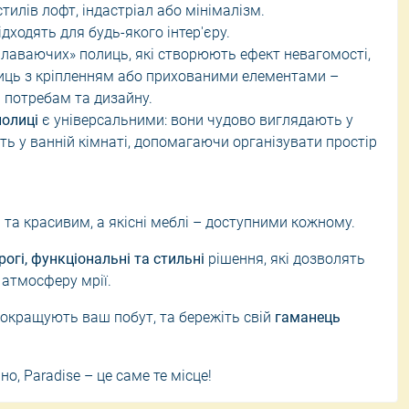
стилів лофт, індастріал або мінімалізм.
ідходять для будь-якого інтер'єру.
плаваючих» полиць, які створюють ефект невагомості,
лиць з кріпленням або прихованими елементами –
 потребам та дизайну.
полиці
є універсальними: вони чудово виглядають у
авіть у ванній кімнаті, допомагаючи організувати простір
та красивим, а якісні меблі – доступними кожному.
рогі, функціональні та стильні
рішення, які дозволять
 атмосферу мрії.
покращують ваш побут, та бережіть свій
гаманець
о, Paradise – це саме те місце!