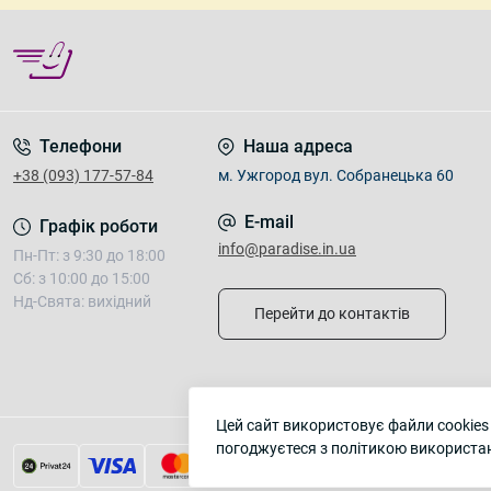
Телефони
Наша адреса
+38 (093) 177-57-84
м. Ужгород вул. Собранецька 60
E-mail
Графік роботи
info@paradise.in.ua
Пн-Пт: з 9:30 до 18:00
Сб: з 10:00 до 15:00
Нд-Свята: вихідний
Перейти до контактів
Цей сайт використовує файли cookies
погоджуєтеся з політикою використан