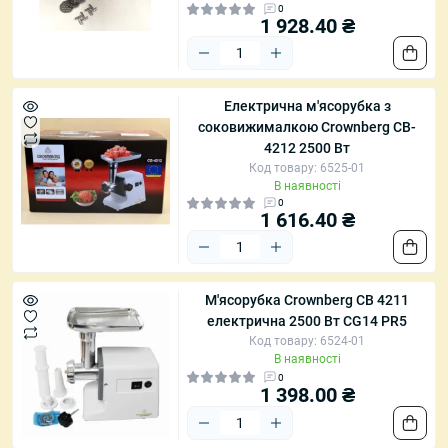
0
1 928.40 ₴
Електрична м'ясорубка з
соковижималкою Crownberg CB-
4212 2500 Вт
Код товару: 6525-01
В наявності
0
1 616.40 ₴
М'ясорубка Crownberg CB 4211
електрична 2500 Вт CG14 PR5
Код товару: 6524-01
В наявності
0
1 398.00 ₴