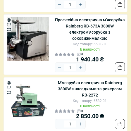
Професійна електрична м'ясорубка
Rainberg RB-673A 3800W
електром'ясорубка з
соковижималкою
Код товару: 6531-01
В наявності
0
1 940.40 ₴
М'ясорубка електрична Rainberg
3800W з насадками та реверсом
RB-2272
Код товару: 6532-01
В наявності
0
2 850.00 ₴