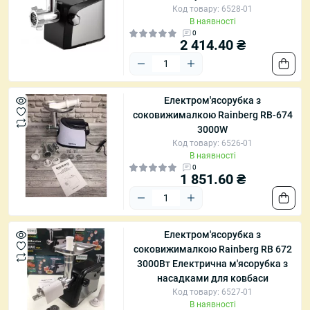
Код товару: 6528-01
В наявності
0
2 414.40 ₴
Електром'ясорубка з
соковижималкою Rainberg RB-674
3000W
Код товару: 6526-01
В наявності
0
1 851.60 ₴
Електром'ясорубка з
соковижималкою Rainberg RB 672
3000Вт Електрична м'ясорубка з
насадками для ковбаси
Код товару: 6527-01
В наявності