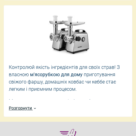
Контролюй якість інгредієнтів для своїх страв! З
власною
м'ясорубкою для дому
приготування
свіжого фаршу, домашніх ковбас чи кеббе стає
легким і приємним процесом.
Ми пропонуємо
практичні м'ясорубки
, що
поєднують надійність та доступну ціну. Зроби
Розгорнути
розумну покупку, обираючи
м'ясорубку за
вигідною ціною в Україні
, і твій
гаманець
відчує
переваги!