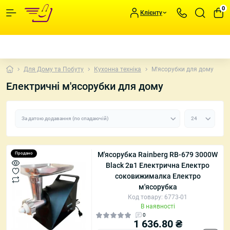
0
Клієнту
Для Дому та Побуту
Кухонна техніка
М'ясорубки для дому
Електричні м'ясорубки для дому
М'ясорубка Rainberg RB-679 3000W
Продано
Black 2в1 Електрична Електро
соковижималка Електро
м'ясорубка
Код товару: 6773-01
В наявності
0
1 636.80 ₴