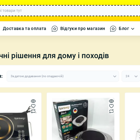
Доставка та оплата
Відгуки про магазин
Блог
чні рішення для дому і походів
а кавомолки
Набори посуду
Декоративні 
я:
ики
Каструлі
Декор, Текст
 дому
Сковороди
Декоративні 
фігурки
ля дому
Форми для випікання
Вази, Свічки 
ні машинки
і танки
 літаки та