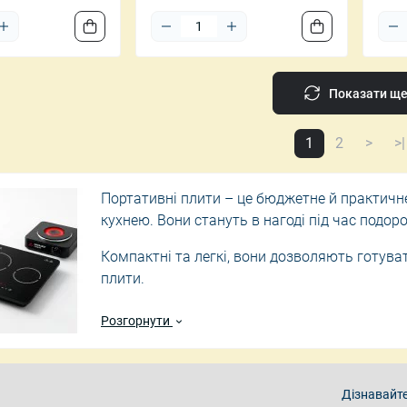
Показати щ
1
2
>
>|
Портативні плити – це бюджетне й практичн
кухнею. Вони стануть в нагоді під час подорож
Компактні та легкі, вони дозволяють готуват
плити.
Газові портативні плити
Розгорнути
Газові моделі працюють від невеликих балон
потребують підключення до мережі. Завдяки 
вартістю і довговічністю.
Дізнавайте