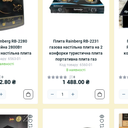
inberg RB-2280
Плита Rainberg RB-2231
ійна 2800Вт
газова настільна плита на 2
 настільна плита
конфорки туристична плита
ко
ару: 6563-01
портативна плита газ
наявності
Код товару: 6560-01
В наявності
0
0
2.80 ₴
1 488.00 ₴