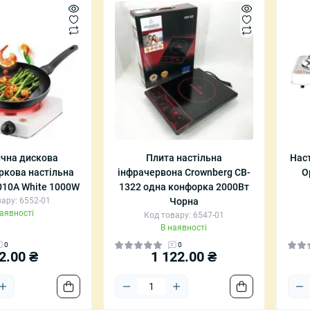
чна дискова
Плита настільна
Нас
кова настільна
інфрачервона Crownberg CB-
O
010A White 1000W
1322 одна конфорка 2000Вт
ару: 6552-01
Чорна
наявності
Код товару: 6547-01
В наявності
0
0
2.00 ₴
1 122.00 ₴