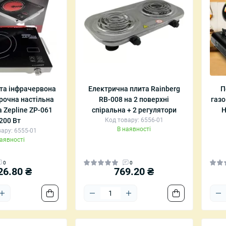
та інфрачервона
Електрична плита Rainberg
П
очна настільна
RB-008 на 2 поверхні
газо
 Zepline ZP-061
спіральна + 2 регулятори
H
200 Вт
Код товару: 6556-01
В наявності
ару: 6555-01
наявності
0
0
26.80 ₴
769.20 ₴