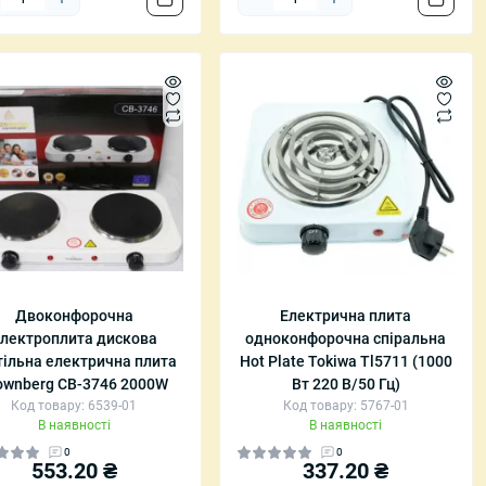
Двоконфорочна
Електрична плита
лектроплита дискова
одноконфорочна спіральна
тільна електрична плита
Hot Plate Tokiwa Tl5711 (1000
ownberg CB-3746 2000W
Вт 220 В/50 Гц)
Код товару: 6539-01
Код товару: 5767-01
В наявності
В наявності
0
0
553.20 ₴
337.20 ₴