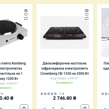
 плита Rainberg
Двокомфорочна настільна
Пли
Електроплитка
інфрачервона електроплита
од
настільна на 1
Crownberg CB-1330 на 2000 Вт
рку 1200 Вт
Код товару: 6545-01
В наявності
ару: 6546-01
наявності
0
0
0.40 ₴
2 746.80 ₴