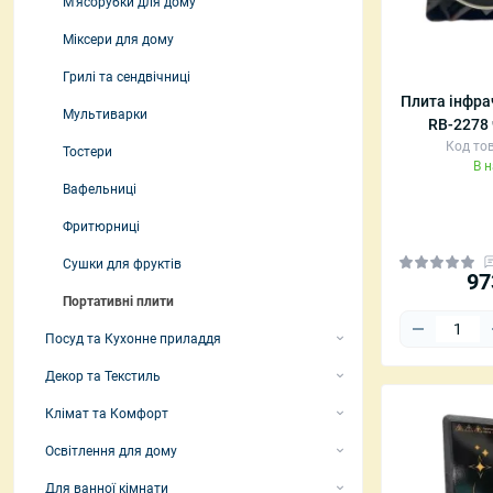
М'ясорубки для дому
Радіокерован
Міксери для дому
Настільні ла
Світильники
Грилі та сендвічниці
Плита інфра
Нічники та п
Мультиварки
RB-2278
неба
Код тов
LED-стрічки
Тостери
В 
Вафельниці
Фритюрниці
Сушки для фруктів
97
Портативні плити
Посуд та Кухонне приладдя
Набори посуду
Декор та Текстиль
Каструлі
Декоративні подушки та пледи
Клімат та Комфорт
Сковороди
Декор, Текстиль та Аксесуари
Портативні обігрівачі
Освітлення для дому
Форми для випікання
Декоративні статуетки та фігурки
Зволожувачі повітря
Настільні лампи
Для ванної кімнати