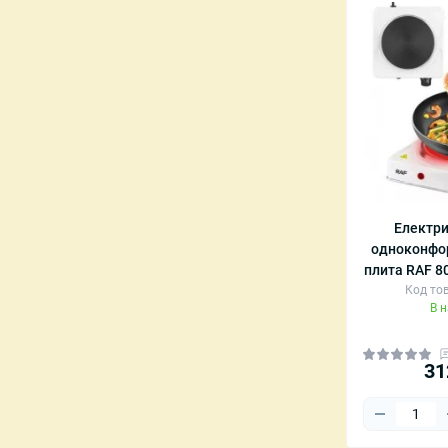
Електри
одноконфор
плита RAF 8
Код тов
В 
31