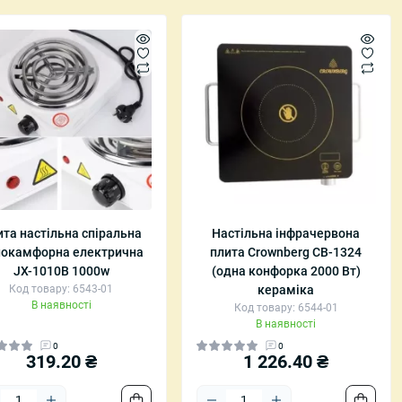
та настільна спіральна
Настільна інфрачервона
нокамфорна електрична
плита Crownberg CB-1324
JX-1010B 1000w
(одна конфорка 2000 Вт)
Код товару: 6543-01
кераміка
В наявності
Код товару: 6544-01
В наявності
0
0
319.20 ₴
1 226.40 ₴