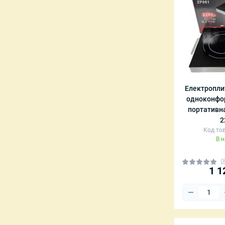
Радіокеровані танки
Радіокеровані літаки та вертольоти
Радіокеровані катери та човни
Аксесуари та запчастини для RC-моделей
Електропли
одноконфор
портативна
2
Код тов
В 
1 1