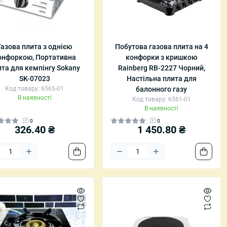
ці
Ручні пилососи
урнальні столики
Щітки та швабри
Газова плита з однією
Побутова газова плита на 4
Засоби для прибирання
онфоркою, Портативна
конфорки з кришкою
ці
Відпарювачі для одягу
ита для кемпінгу Sokany
Rainberg RB-2227 Чорний,
SK-07023
Настільна плита для
Код товару: 6565-01
балонного газу
В наявності
Код товару: 6561-01
В наявності
0
0
326.40 ₴
1 450.80 ₴