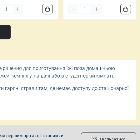
е
е рішення для приготування їжі поза домашньою
ей, кемпінгу, на дачі або в студентській кімнаті.
и гарячі страви там, де немає доступу до стаціонарної
ів або картриджів. Вони швидко розігріваються і не
простій конструкції такі плити відрізняються низькою
ся першим про акції та знижки
Підписатися