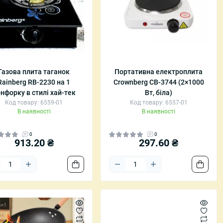
Газова плита таганок
Портативна електроплита
Rainberg RB-2230 на 1
Crownberg CB-3744 (2×1000
нфорку в стилі хай-тек
Вт, біла)
Код товару: 6559-01
Код товару: 6557-01
В наявності
В наявності
0
0
913.20 ₴
297.60 ₴