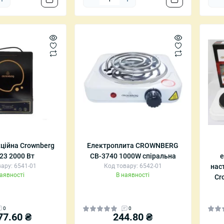
кційна Crownberg
Електроплита CROWNBERG
23 2000 Вт
СВ-3740 1000W спіральна
е
ару: 6541-01
Код товару: 6542-01
нас
наявності
В наявності
Cr
0
0
77.60 ₴
244.80 ₴