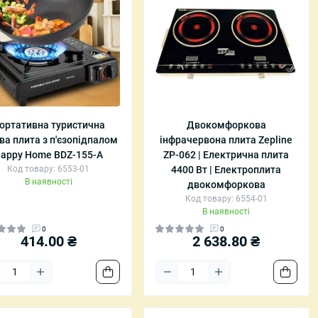
ортативна туристична
Двокомфоркова
ва плита з п'єзопідпалом
інфрачервона плита Zepline
appy Home BDZ-155-A
ZP-062 | Електрична плита
Код товару: 6553-01
4400 Вт | Електроплита
В наявності
двокомфоркова
Код товару: 6554-01
В наявності
0
0
414.00 ₴
2 638.80 ₴