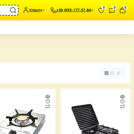
0
0
0
Клієнту
+38 (093) 177-57-84
подушки та пледи
Портативні обігрівачі
иль та Аксесуари
Зволожувачі повітря
статуетки та
Вентилятори
Метеостанції для дому
та підсвічники