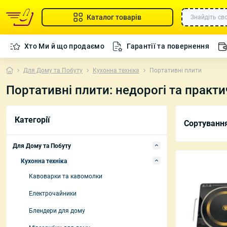
Каталог товарів
Хто Ми й що продаємо
Гарантії та повернення
Для Дому та Побуту
Кухонна техніка
Портативні плити
Портативні плити: недорогі та практи
Кавоварки т
Категорії
Сортуванн
Електрочайн
Блендери для
Для Дому та Побуту
М'ясорубки д
Кухонна техніка
Кавоварки та кавомолки
Радіокерова
Електрочайники
Радіокерован
Радіокеровані
Блендери для дому
вертольоти