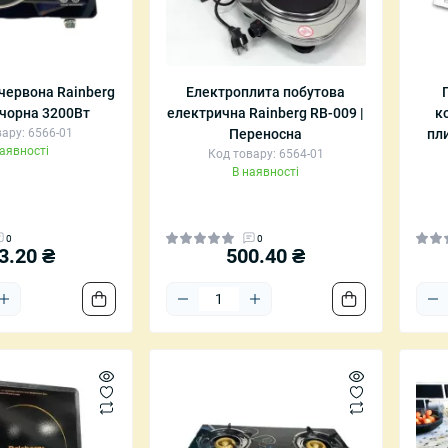
і катери та човни
мпи
Дозатори для мила
Настінні поли
Тримачі для щіток
Приліжкові/ж
червона Rainberg
Електроплита побутова
роектори зоряного
Килимки для ванної
Пуфи
 чорна 3200Вт
електрична Rainberg RB-009 |
к
Шторки для душу
Складні стіль
ару: 6566-01
Переносна
пл
наявності
Код товару: 6564-01
В наявності
0
0
3.20 ₴
500.40 ₴