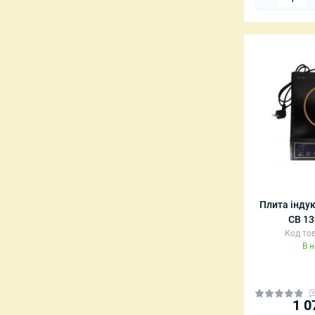
Плита інду
CB 13
Код тов
В 
1 0