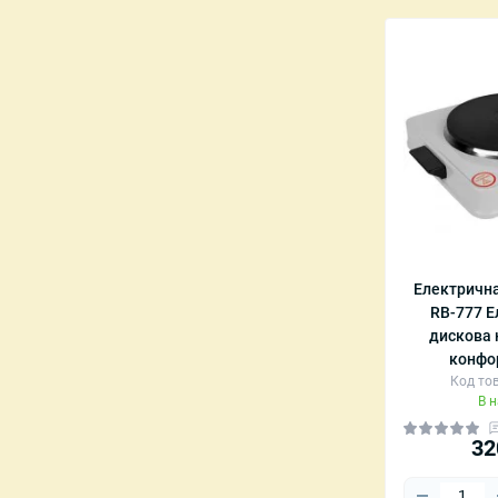
Електрична
RB-777 
дискова 
конфо
Код тов
В 
32