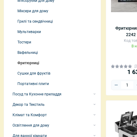
М'ясорубки для дому
Радіокерован
Міксери для дому
Настільні ла
Світильники
Грилі та сендвічниці
Фритюрниц
Нічники та п
Мультиварки
2242
неба
Код тов
LED-стрічки
Тостери
В 
Вафельниці
Фритюрниці
1 6
Сушки для фруктів
Портативні плити
Посуд та Кухонне приладдя
Набори посуду
Декор та Текстиль
Каструлі
Декоративні подушки та пледи
Клімат та Комфорт
Сковороди
Декор, Текстиль та Аксесуари
Портативні обігрівачі
Освітлення для дому
Форми для випікання
Декоративні статуетки та фігурки
Зволожувачі повітря
Настільні лампи
Для ванної кімнати