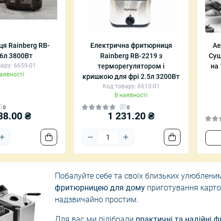
і катери та човни
мпи
Дозатори для мила
Настінні поли
Тримачі для щіток
Приліжкові/ж
я Rainberg RB-
Електрична фритюрниця
Ае
роектори зоряного
Килимки для ванної
Пуфи
 6л 3800Вт
Rainberg RB-2219 з
Суш
Шторки для душу
Складні стіль
ару: 6659-01
терморегулятором і
на
наявності
кришкою для фрі 2.5л 3200Вт
Код товару: 6613-01
В наявності
0
0
38.00 ₴
1 231.20 ₴
Побалуйте себе та своїх близьких улюблени
фритюрницею для дому
приготування картоп
надзвичайно простим.
Для вас ми підібрали
практичні та надійні 