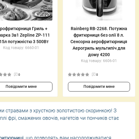
ці
Ручні пилососи
урнальні столики
Щітки та швабри
рофритюрниця Гриль +
Rainberg RB-2268. Потужна
Засоби для прибирання
арка 3в1 Zepline ZP-111
фритюрниця без олії 8 л.
ці
Відпарювачі для одягу
 15л потужністю 3 500Вт
Сенсорна аерофритюрниця
Код товару: 6660-01
Аерогриль мультипіч для
дому 4200
Код товару: 6606-01
0
0
Повідомити мене
Повідомити мене
ми стравами з хрусткою золотистою скоринкою! З
лі фрі, смажених овочів, нагетсів чи пончиків стає
фритюрниці
, що дозволять вам насолоджуватися