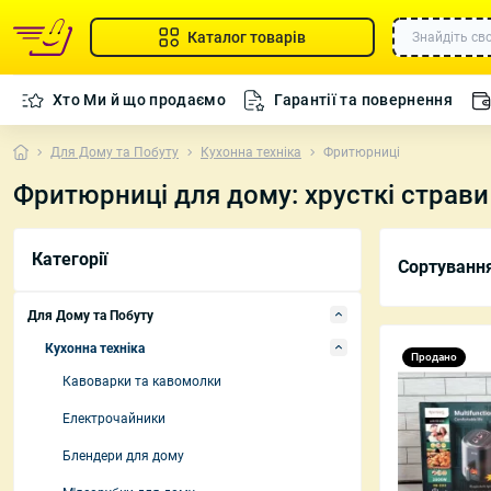
Каталог товарів
Хто Ми й що продаємо
Гарантії та повернення
Для Дому та Побуту
Кухонна техніка
Фритюрниці
Фритюрниці для дому: хрусткі страви
Кавоварки т
Категорії
Сортуванн
Електрочайн
Блендери для
Для Дому та Побуту
М'ясорубки д
Кухонна техніка
Продано
Кавоварки та кавомолки
Радіокерова
Електрочайники
Радіокерован
Радіокеровані
Блендери для дому
вертольоти