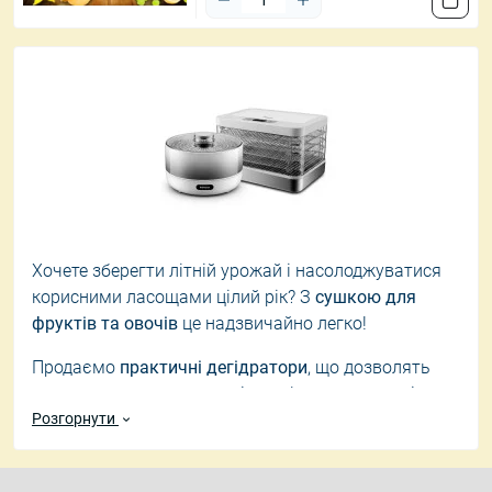
Хочете зберегти літній урожай і насолоджуватися
корисними ласощами цілий рік? З
сушкою для
фруктів та овочів
це надзвичайно легко!
Продаємо
практичні дегідратори
, що дозволять
вам створювати домашні сухофрукти, овочеві
чіпси, пастилу та багато іншого, зберігаючи
Розгорнути
максимум вітамінів. Обирайте
електричну сушку
за
вигідною ціною в Україні
, і ваш
гаманець
буде